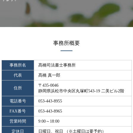
事務所概要
事務所名
髙橋司法書士事務所
代表
髙橋 真一郎
〒435-0046
住所
静岡県浜松市中央区丸塚町543-19 二美ビル2階
電話番号
053-443-8955
FAX番号
053-443-8965
営業時間
9:00～18:00
定休日
日曜日、祝日 （※土曜日は要予約）