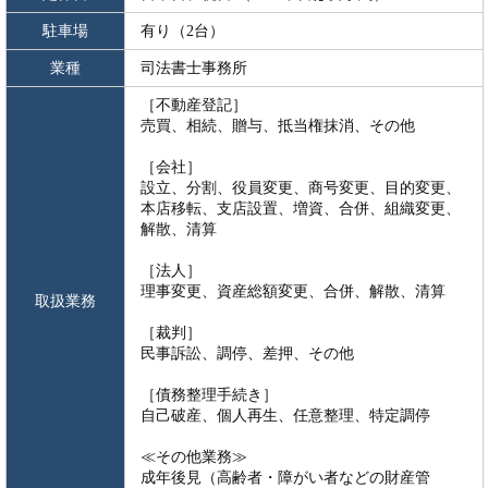
駐車場
有り（2台）
業種
司法書士事務所
［不動産登記］
売買、相続、贈与、抵当権抹消、その他
［会社］
設立、分割、役員変更、商号変更、目的変更、
本店移転、支店設置、増資、合併、組織変更、
解散、清算
［法人］
理事変更、資産総額変更、合併、解散、清算
取扱業務
［裁判］
民事訴訟、調停、差押、その他
［債務整理手続き］
自己破産、個人再生、任意整理、特定調停
≪その他業務≫
成年後見（高齢者・障がい者などの財産管