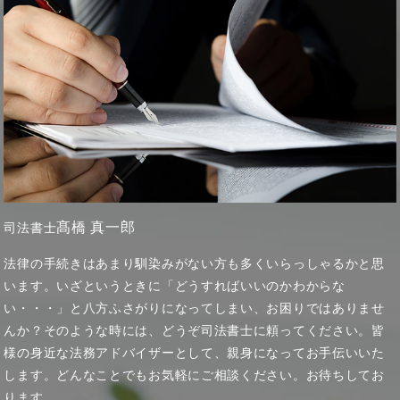
髙橋 真一郎
司法書士
法律の手続きはあまり馴染みがない方も多くいらっしゃるかと思
います。
いざというときに「どうすればいいのかわからな
い・・・」と八方ふさがりになってしまい、お困りではありませ
んか？そのような時には、どうぞ司法書士に頼ってください。
皆
様の身近な法務アドバイザーとして、親身になってお手伝いいた
します。
どんなことでもお気軽にご相談ください。お待ちしてお
ります。